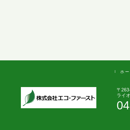
ホー
〒263
ライオ
04